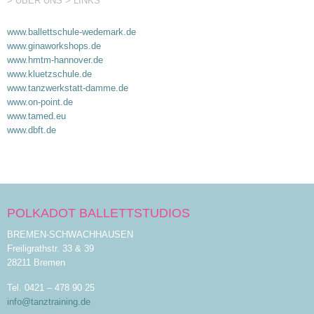
> ÜBER UNS
LINKS
www.ballettschule-wedemark.de
www.ginaworkshops.de
www.hmtm-hannover.de
www.kluetzschule.de
www.tanzwerkstatt-damme.de
www.on-point.de
www.tamed.eu
www.dbft.de
POLKADOT BALLETTSTUDIOS
BREMEN-SCHWACHHAUSEN
Freiligrathstr. 33 & 39
28211 Bremen
Tel. 0421 – 478 90 25
info@tanztraining.de